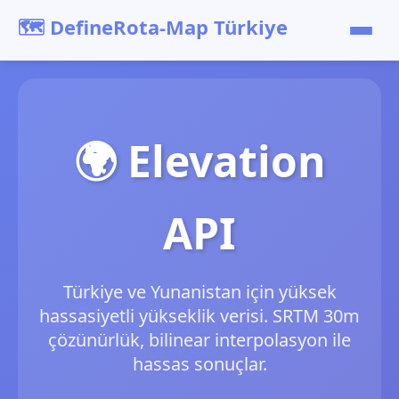
🗺️ DefineRota-Map Türkiye
Ana Sayfa
API
🌍 Elevation
Fiyatlar
API
Dokümantasyon
Giriş
Türkiye ve Yunanistan için yüksek
hassasiyetli yükseklik verisi. SRTM 30m
Kayıt
çözünürlük, bilinear interpolasyon ile
hassas sonuçlar.