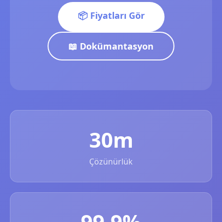
📦 Fiyatları Gör
📖 Dokümantasyon
30m
Çözünürlük
99.9%